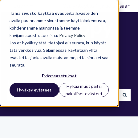
Suomi
Näytä käännöksien alavalikko
Ota yhteyttä
Kirjaudu sisään
Tämä sivusto käyttää evästeitä.
Evästeiden
avulla parannamme sivustomme käyttökokemusta,
kohdennamme mainontaa ja teemme
kävijämittausta. Lue lisää:
Privacy Policy
Jos et hyväksy tätä, tietojasi ei seurata, kun käytät
tätä verkkosivua. Selaimessasi käytetään yhtä
evästettä, jonka avulla muistamme, että sinua ei saa
seurata.
Evästeasetukset
Etsi NSnappy Help Centeristä
Hylkää muut paitsi
Hyväksy evästeet
pakolliset evästeet
Ehdotuksia ei ole, koska hakukenttä on tyhjä.